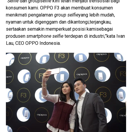
“
Selfie
dan
groupselfie
kini telah menjadi trensosial bagi
konsumen kami. OPPO F3 akan membuat konsumen
menikmati pengalaman
group selfie
yang lebih mudah,
nyaman untuk digenggam dan dikantongi,terjangkau,
sertaakan semakin memperkuat posisi kamisebagai
produsen
smartphone selfie
terdepan di industri,”kata Ivan
Lau, CEO OPPO Indonesia.