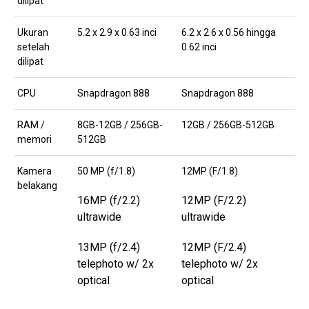
dilipat
Ukuran
5.2 x 2.9 x 0.63 inci
6.2 x 2.6 x 0.56 hingga
setelah
0.62 inci
dilipat
CPU
Snapdragon 888
Snapdragon 888
RAM /
8GB-12GB / 256GB-
12GB / 256GB-512GB
memori
512GB
Kamera
50 MP (f/1.8)
12MP (F/1.8)
belakang
16MP (f/2.2)
12MP (F/2.2)
ultrawide
ultrawide
13MP (f/2.4)
12MP (F/2.4)
telephoto w/ 2x
telephoto w/ 2x
optical
optical