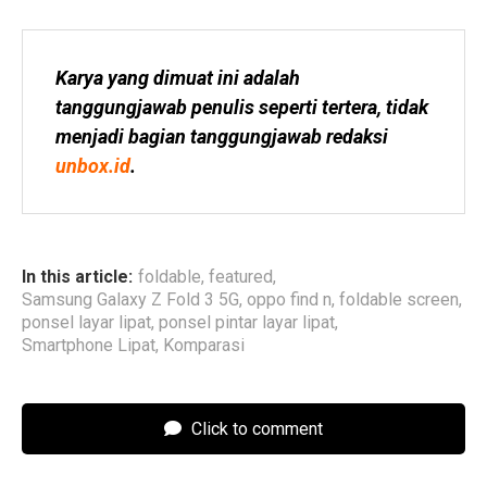
Karya yang dimuat ini adalah 
tanggungjawab penulis seperti tertera, tidak 
menjadi bagian tanggungjawab redaksi 
unbox.id
.
In this article:
foldable
,
featured
,
Samsung Galaxy Z Fold 3 5G
,
oppo find n
,
foldable screen
,
ponsel layar lipat
,
ponsel pintar layar lipat
,
Smartphone Lipat
,
Komparasi
Click to comment