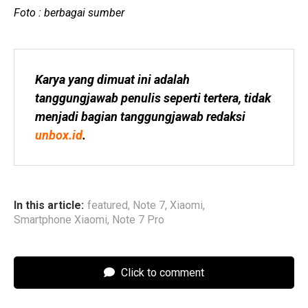
Foto : berbagai sumber
Karya yang dimuat ini adalah 
tanggungjawab penulis seperti tertera, tidak 
menjadi bagian tanggungjawab redaksi 
unbox.id
.
In this article:
featured
,
Note 7
,
Xiaomi
,
Smartphone Xiaomi
,
Note 7 Pro
Click to comment