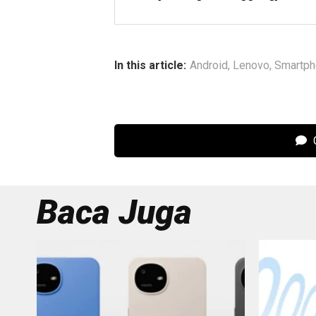
In this article:
Android
,
Lenovo
,
Smartph
C
Baca Juga