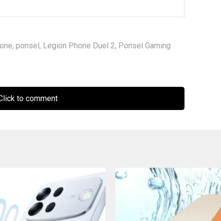
one
,
ponsel
,
Legion Phone Duel 2
,
Ponsel Gaming
lick to comment