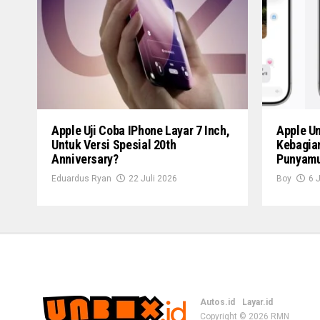
Apple Uji Coba IPhone Layar 7 Inch,
Apple U
Untuk Versi Spesial 20th
Kebagian
Anniversary?
Punyamu
Eduardus Ryan
22 Juli 2026
Boy
6 
Autos.id
Layar.id
Copyright © 2026
RMN