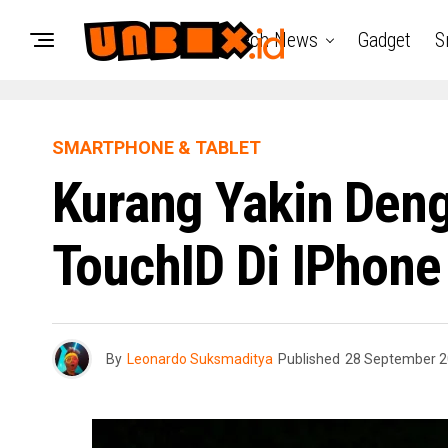
Tech News
Gadget
S
SMARTPHONE & TABLET
Kurang Yakin Den
TouchID Di IPhone
By
Leonardo Suksmaditya
Published
28 September 