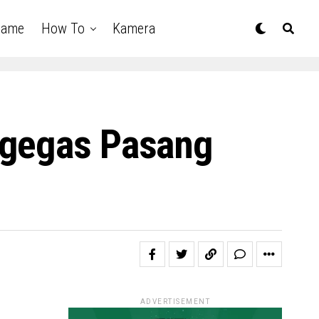
Game
How To
Kamera
rgegas Pasang
ADVERTISEMENT