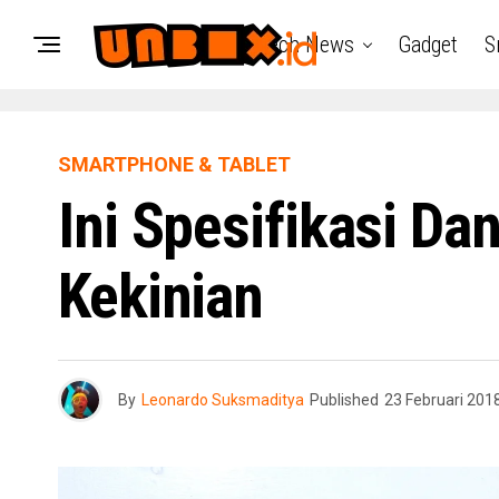
Tech News
Gadget
S
SMARTPHONE & TABLET
Ini Spesifikasi D
Kekinian
By
Leonardo Suksmaditya
Published
23 Februari 201