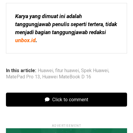
Karya yang dimuat ini adalah 
tanggungjawab penulis seperti tertera, tidak 
menjadi bagian tanggungjawab redaksi 
unbox.id
.
In this article:
Huawei
,
fitur huawei
,
Spek Huawei
,
MatePad Pro 13
,
Huawei MateBook D 16
Click to comment
ADVERTISEMENT