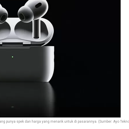
yang punya spek dan harga yang menarik untuk di pasarannya. (Sumber: Ayo Tekn