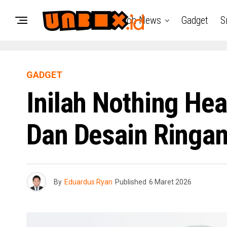
Tech News
Gadget
S
GADGET
Inilah Nothing He
Dan Desain Ringa
By
Eduardus Ryan
Published
6 Maret 2026