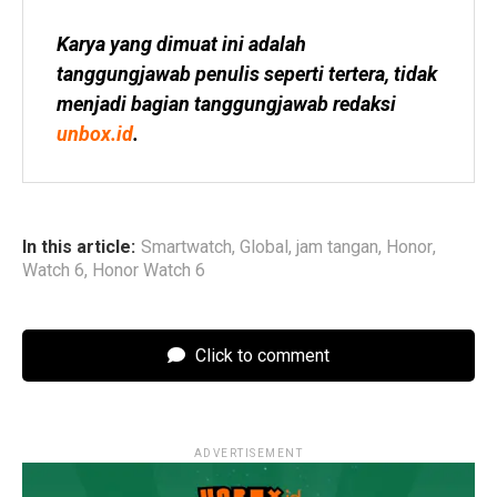
Karya yang dimuat ini adalah 
tanggungjawab penulis seperti tertera, tidak 
menjadi bagian tanggungjawab redaksi 
unbox.id
.
In this article:
Smartwatch
,
Global
,
jam tangan
,
Honor
,
Watch 6
,
Honor Watch 6
Click to comment
ADVERTISEMENT