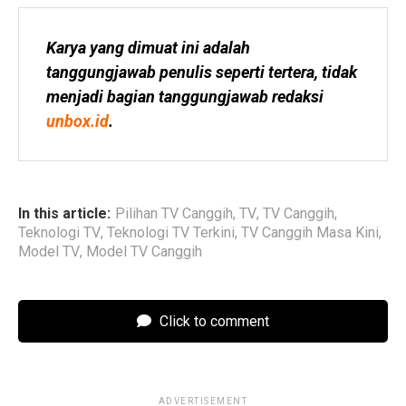
Karya yang dimuat ini adalah 
tanggungjawab penulis seperti tertera, tidak 
menjadi bagian tanggungjawab redaksi 
unbox.id
.
In this article:
Pilihan TV Canggih
,
TV
,
TV Canggih
,
Teknologi TV
,
Teknologi TV Terkini
,
TV Canggih Masa Kini
,
Model TV
,
Model TV Canggih
Click to comment
ADVERTISEMENT