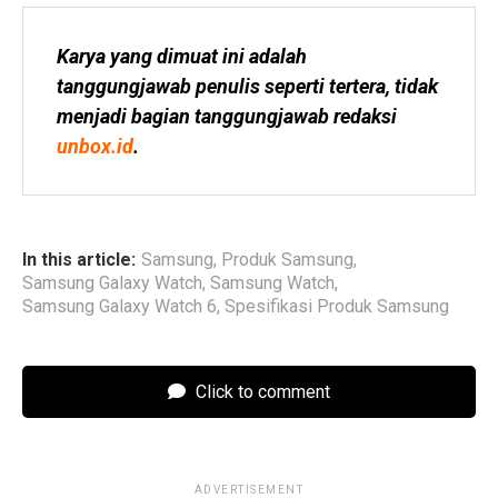
Karya yang dimuat ini adalah 
tanggungjawab penulis seperti tertera, tidak 
menjadi bagian tanggungjawab redaksi 
unbox.id
.
In this article:
Samsung
,
Produk Samsung
,
Samsung Galaxy Watch
,
Samsung Watch
,
Samsung Galaxy Watch 6
,
Spesifikasi Produk Samsung
Click to comment
ADVERTISEMENT