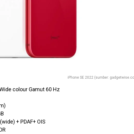
iPhone SE 2022 (sumber: gadgetwise.c
e,Wide colour Gamut 60 Hz
nm)
GB
8(wide) + PDAF+ OIS
HDR