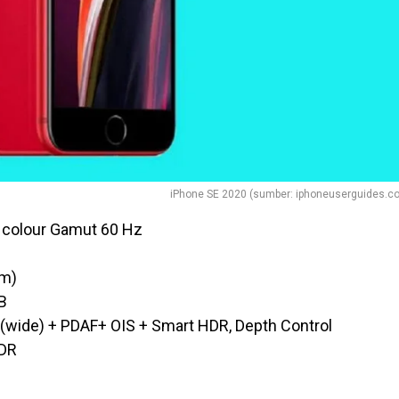
iPhone SE 2020 (sumber: iphoneuserguides.c
de colour Gamut 60 Hz
nm)
B
8(wide) + PDAF+ OIS + Smart HDR, Depth Control
HDR