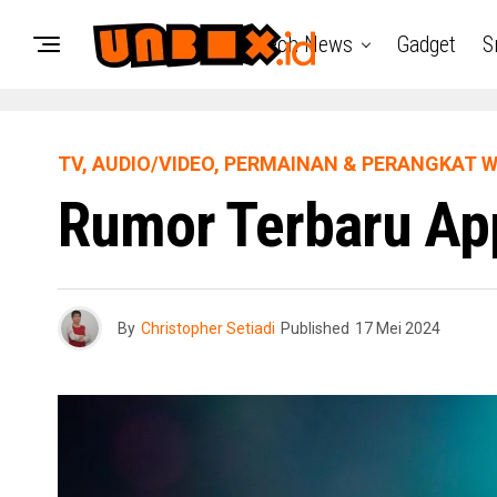
Tech News
Gadget
S
TV, AUDIO/VIDEO, PERMAINAN & PERANGKAT 
Rumor Terbaru Ap
By
Christopher Setiadi
Published
17 Mei 2024