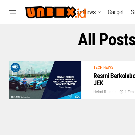
Tech News
Gadget
S
All Post
TECH NEWS
Resmi Berkolabor
JEK
Helmi Reinaldi
1 Febr