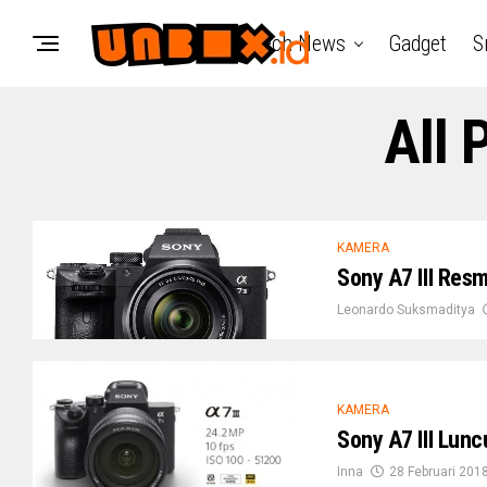
Tech News
Gadget
S
All 
KAMERA
Sony A7 III Resm
Leonardo Suksmaditya
KAMERA
Sony A7 III Lunc
Inna
28 Februari 201