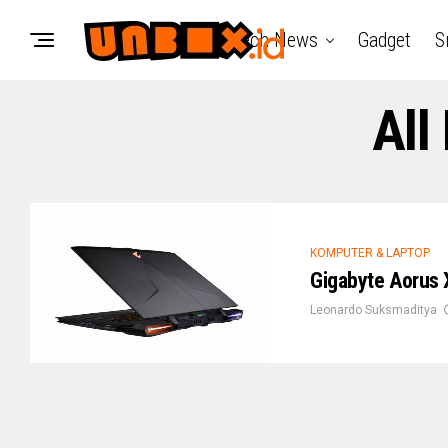
Tech News
Gadget
S
All
KOMPUTER & LAPTOP
Gigabyte Aorus X
Leonardo Suksmaditya